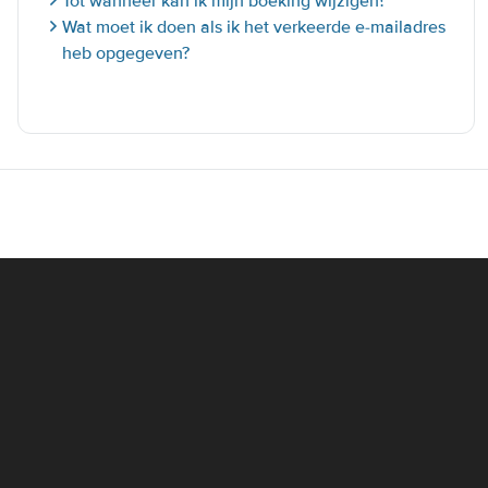
Tot wanneer kan ik mijn boeking wijzigen?
Wat moet ik doen als ik het verkeerde e-mailadres
heb opgegeven?