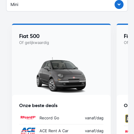
Mini
Fiat 500
Fia
Of gelijkwaardig
Of ge
Onze beste deals
Onze
Record Go
vanaf
/dag
ACE Rent A Car
vanaf
/dag