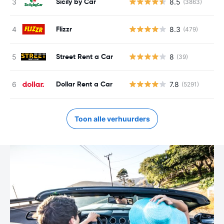
Sicily by Car
8.5
(3863)
Flizzr
8.3
(479)
Street Rent a Car
8
(39)
Dollar Rent a Car
7.8
(5291)
Toon alle verhuurders