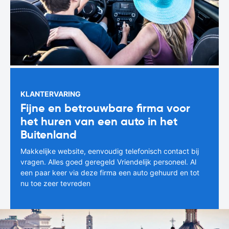
KLANTERVARING
Fijne en betrouwbare firma voor
het huren van een auto in het
Buitenland
Makkelijke website, eenvoudig telefonisch contact bij
vragen. Alles goed geregeld Vriendelijk personeel. Al
een paar keer via deze firma een auto gehuurd en tot
nu toe zeer tevreden