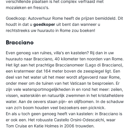
verschillende plaatsen is het complex verfraaid met
mozaïeken en fresco's.
Goedkoop:
Autoverhuur Rome heeft de prijzen bemiddeld. Dit
houdt in dat u
goedkoper
uit bent dan wanneer u
rechtstreeks uw huurauto in Rome zou boeken!
Bracciano
Even genoeg van ruïnes, villa's en kastelen? Rij dan in uw
huurauto naar Bracciano, 40 kilometer ten noorden van Rome.
Het ligt aan het prachtige Braccianomeer (Lago di Bracciano),
een kratermeer dat 164 meter boven de zeespiegel ligt. Een
deel van het water uit het meer wordt afgevoerd naar Rome,
onder meer om de tuinen van het Vaticaan te besproeien. Er
zijn vele watersportmogelijkheden in en rond het meer: zeilen,
vissen, waterskiën en natuurlijk zwemmen in het kristalheldere
water. Aan de oevers staan pijn- en olijfbomen. In de schaduw
van zo'n boom houden veel bezoekers een picknick.
En als u toch geen genoeg heeft van kastelen: in Bracciano is
er ook een. Het robuuste Castello Orsini-Odescalchi, waar
Tom Cruise en Katie Holmes in 2006 trouwden.